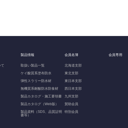
製品情報
会員名簿
会員専用
いて
取扱い製品一覧
北海道支部
ケイ酸質系塗布防水
東北支部
弾性スラリー防水材
東日本支部
無機質系耐酸防水防食材
西日本支部
製品カタログ・施工要領書
九州支部
製品カタログ（Web版）
賛助会員
製品資料（SDS、品質証明
特別会員
書等）